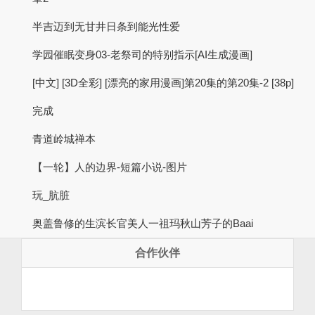
半吉迈到无甘井日条到能光性爱
学园催眠变身03-老祭司的特别指示[AI生成漫画]
[中文] [3D全彩] [漂亮的家用漫画]第20集的第20集-2 [38p]
完成
青道岭城禅本
【一轮】人的边界-短篇小说-图片
玩_肮脏
奥盖鲁修的生滨长官美人一祖玛秋山芳子的Baai
合作伙伴