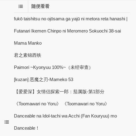
随便看看
fukō taishitsu no ojōsama ga yajū ni metora reta hanashi |
Futanari Ikemen Chinpo ni Meromero Sokuochi 38-sai
Mama Manko
君之素锦西铁
Paimori ~Kyonyuu 100%~（未经审查）
[kuzan] 恶魔之刃-Mameko 53
【爱爱深】女情侣探索一郎：茄属版-第1部分
《Toomawari no Yoru》 《Toomawari no Yoru》
Danceable na Idol-tachi wa Acchi (Fan Kouryuu) mo
Danceable！