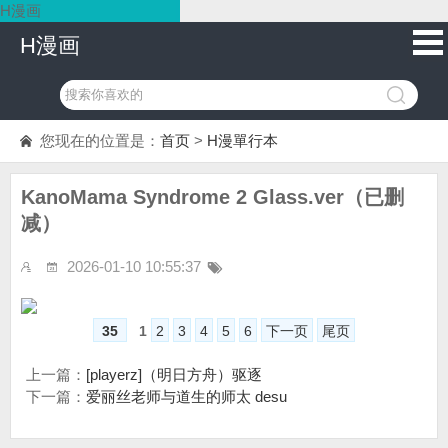
H漫画
H漫画
您现在的位置是：
首页
>
H漫單行本
KanoMama Syndrome 2 Glass.ver（已删
减）
2026-01-10 10:55:37
35
1
2
3
4
5
6
下一页
尾页
上一篇：
[playerz]（明日方舟）驱逐
下一篇：
爱丽丝老师与道生的师太 desu