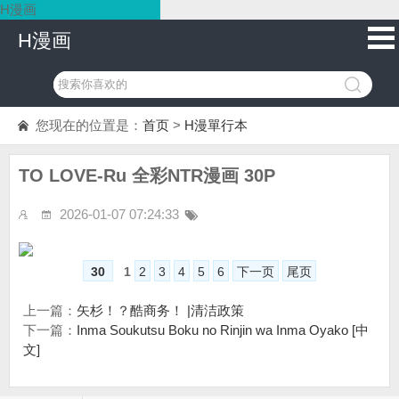
H漫画
H漫画
您现在的位置是：
首页
>
H漫單行本
TO LOVE-Ru 全彩NTR漫画 30P
2026-01-07 07:24:33
30
1
2
3
4
5
6
下一页
尾页
上一篇：
矢杉！？酷商务！ |清洁政策
下一篇：
Inma Soukutsu Boku no Rinjin wa Inma Oyako [中
文]