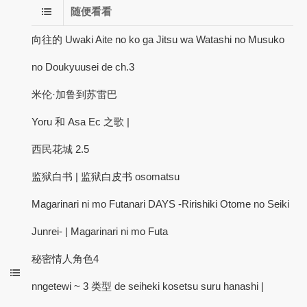
随便看看
向往的 Uwaki Aite no ko ga Jitsu wa Watashi no Musuko
no Doukyuusei de ch.3
米伦·加鲁到苏雷巴
Yoru 和 Asa Ec 之歌 |
西民花城 2.5
监狱白书 | 监狱白皮书 osomatsu
Magarinari ni mo Futanari DAYS -Ririshiki Otome no Seiki
Junrei- | Magarinari ni mo Futa
秘密情人角色4
nngetewi ~ 3 类型 de seiheki kosetsu suru hanashi |