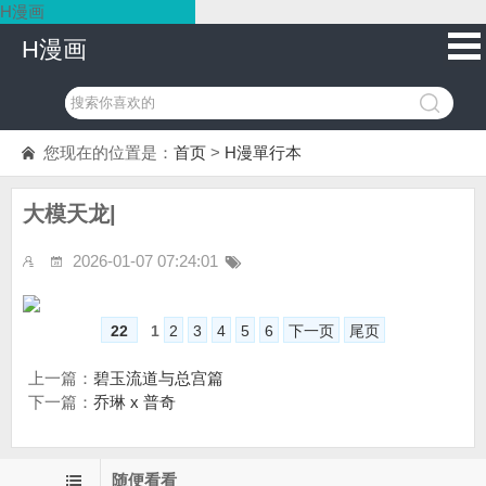
H漫画
H漫画
您现在的位置是：
首页
>
H漫單行本
大模天龙|
2026-01-07 07:24:01
22
1
2
3
4
5
6
下一页
尾页
上一篇：
碧玉流道与总宫篇
下一篇：
乔琳 x 普奇
随便看看