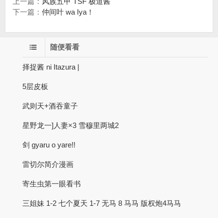
上一篇：
风族五甲 TSF 极道酱
下一篇：
仲间叶 wa Iya！
随便看看
择捉酱 ni Itazura |
5层皮板
武则天+酒吞童子
星野龙一]人妻×3 雪穆里两城2
剑 gyaru o yare!!
雷切尔简介漫画
寄生虫第一眼看书
三姐妹 1-2 七个夏天 1-7 无马 8 马马 版权炮4马马