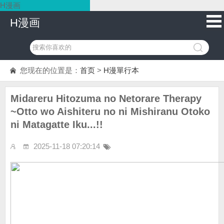
H漫画
H漫画
您现在的位置是：
首页
>
H漫單行本
Midareru Hitozuma no Netorare Therapy
~Otto wo Aishiteru no ni Mishiranu Otoko
ni Matagatte Iku...!!
2025-11-18 07:20:14