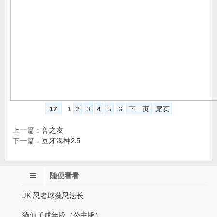
17
1
2
3
4
5
6
下一页
尾页
上一篇：
兽之友
下一篇：
豆牙海神2.5
随便看看
JK 忍者球藻忍法长
猫仙子成年版（公主版）