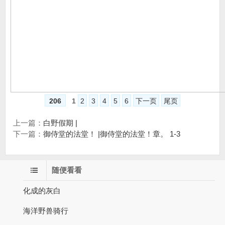
206
1
2
3
4
5
6
下一页
尾页
上一篇：
白野假期 |
下一篇：
御侍堂的法堂！ |御侍堂的法堂！章。 1-3
随便看看
化成的灰白
海洋野兽骑行