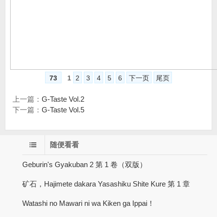
73
1
2
3
4
5
6
下一页
尾页
上一篇：
G-Taste Vol.2
下一篇：
G-Taste Vol.5
随便看看
Geburin's Gyakuban 2 第 1 卷（双版）
矿石，Hajimete dakara Yasashiku Shite Kure 第 1 章
Watashi no Mawari ni wa Kiken ga Ippai！