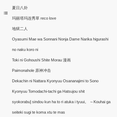
夏日八卦
玛丽塔玛连秀草 reco love
地狱二人
Oyasumi Mae wa Sonnani Nonja Dame Narika higurashi
no naku koro ni
Toki ni Gohoushi Shite Morau 漫画
Paimonahole 原神冲击
Dekachin ni Nattara Kyonyuu Osananajimi to Sono
Kyonyuu Tomodachi-tachi ga Hatsujou shit
syokorabu] sindou kun ha to ri atuka i tyuui。 ～Kouhai ga
seiteki sugi te koma xtu te mas