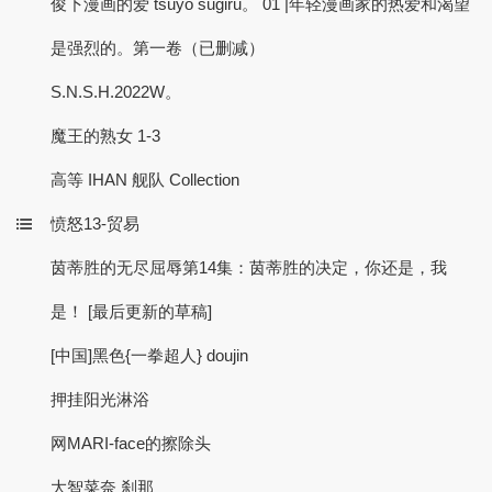
俊下漫画的爱 tsuyo sugiru。 01 |年轻漫画家的热爱和渴望
是强烈的。第一卷（已删减）
S.N.S.H.2022W。
魔王的熟女 1-3
高等 IHAN 舰队 Collection
愤怒13-贸易
茵蒂胜的无尽屈辱第14集：茵蒂胜的决定，你还是，我
是！ [最后更新的草稿]
[中国]黑色{一拳超人} doujin
押挂阳光淋浴
网MARI-face的擦除头
大智菜奈 刹那