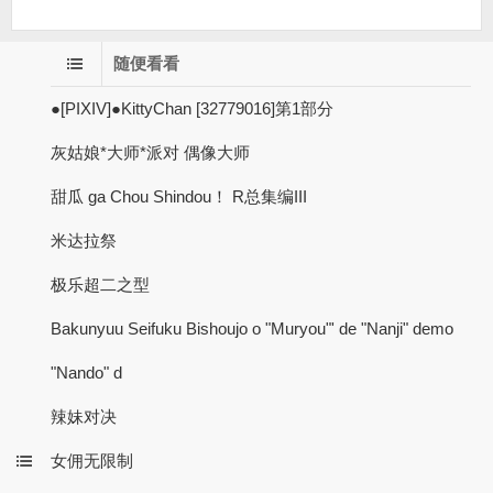
随便看看
●[PIXIV]●KittyChan [32779016]第1部分
灰姑娘*大师*派对 偶像大师
甜瓜 ga Chou Shindou！ R总集编III
米达拉祭
极乐超二之型
Bakunyuu Seifuku Bishoujo o "Muryou"' de "Nanji" demo
"Nand​​o" d
辣妹对决
女佣无限制