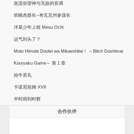
急流弥望神与无故的音调
班晓杰酋长--奇瓦瓦州参谋长
洋基少年上校 Mesu Ochi
运气到头了？
Moto Himote Doutei wa Mikaeshitai！ ～Bitch Goshimai
Kouryaku Game～ 第 1 章
始牛若丸
卡诺尼祖姆·XVII
半时雨到时辉
合作伙伴