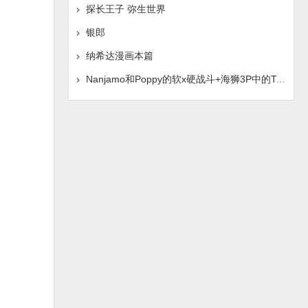
探长王子 弥生世界
银郎
纳希达漫画本篇
Nanjamo和Poppy的软x硬战斗+海狮3P中的Tsukumo-chan