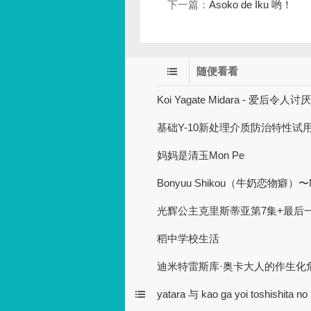
下一篇：
Asoko de Iku 哟！
随便看看
Koi Yagate Midara - 爱后令人讨
基础Y-10新处理介质防治特性试
妈妈是清玉Mon Pe
Bonyuu Shikou（牛奶恋物癖）〜Maza
光辉公主克里斯蒂亚第7集+最后
稻中学校生活
迪米特雷斯库·奥卡大人的作生化危
yatara 与 kao ga yoi toshishita no 