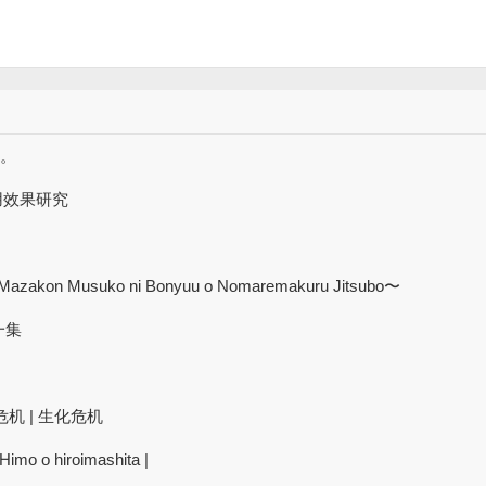
厌。
用效果研究
kon Musuko ni Bonyuu o Nomaremakuru Jitsubo〜
一集
机 | 生化危机
Himo o hiroimashita |