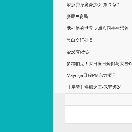
塔莎变身魔像少女 第 3 章7
赛民❤赛民
我外婆的世界 5 后宫同生生活篇
黑白交汇处 8
爱没有记忆
多格帕克！大日座日烧伽与大育
Mayoiga日程PM东方项目
【库赞】海船之王-佩罗娜24