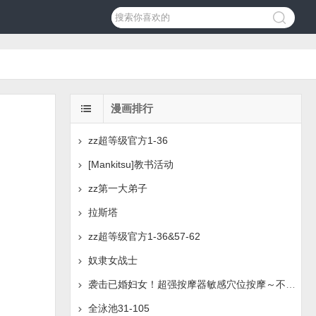
漫画排行
zz超等级官方1-36
[Mankitsu]教书活动
zz第一大弟子
拉斯塔
zz超等级官方1-36&57-62
奴隶女战士
袭击已婚妇女！超强按摩器敏感穴位按摩～不必要的持续穴道
全泳池31-105