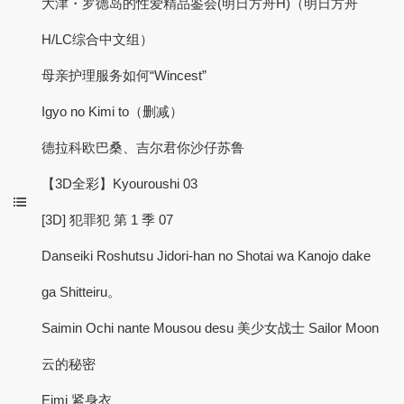
大津・罗德岛的性爱精品鉴会(明日方舟H)（明日方舟
H/LC综合中文组）
母亲护理服务如何“Wincest”
Igyo no Kimi to（删减）
德拉科欧巴桑、吉尔君你沙仔苏鲁
【3D全彩】Kyouroushi 03
[3D] 犯罪犯 第 1 季 07
Danseiki Roshutsu Jidori-han no Shotai wa Kanojo dake
ga Shitteiru。
Saimin Ochi nante Mousou desu 美少女战士 Sailor Moon
云的秘密
Eimi 紧身衣