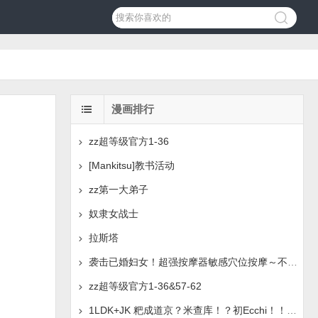
漫画排行
zz超等级官方1-36
[Mankitsu]教书活动
zz第一大弟子
奴隶女战士
拉斯塔
袭击已婚妇女！超强按摩器敏感穴位按摩～不必要的持续穴道
zz超等级官方1-36&57-62
1LDK+JK 粑成道京？米查库！？初Ecchi！！？章。 1-42