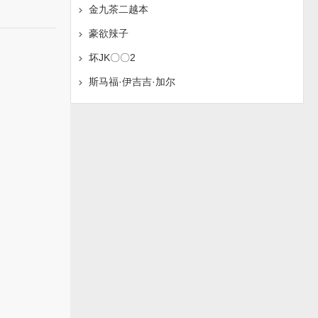
金九茶二越本
豪欲辣子
坏JK〇〇2
斯马福·伊吉吉·加尔