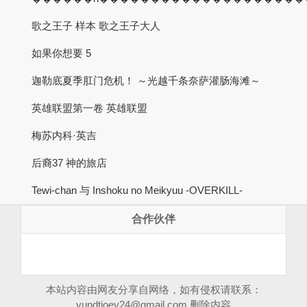
歌之王子 样本 歌之王子大人
如果你想要 5
迦勒底夏季肛门危机！ ～光越千条奈萨灌肠海滩～
英雄联盟第一卷 英雄联盟
梅苏内科·英吉
后裔37 神的旅店
Tewi-chan 与 Inshoku no Meikyuu -OVERKILL-
合作伙伴
本站内容由网友分享自网络，如有侵权请联系：
yundtjoey24@gmail.com
删除内容