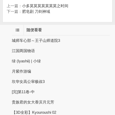
上一篇：
小多莫莫莫莫莫莫莫之时间
下一篇：
肥皂剧 刀剑神域
随便看看
城师车心部～王子山师道院3
江国两国物语
绿 (Iyashii) | 小绿
月紫作游编
坎华女高公审极叔3
[完]第11卷-中
贵族君的女大香滨月元芳
【3D全彩】Kyouroushi 02