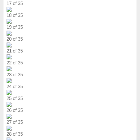
17 of 35
18 of 35
19 of 35
20 of 35
21 of 35
22 of 35
23 of 35
24 of 35
25 of 35
26 of 35
27 of 35
28 of 35