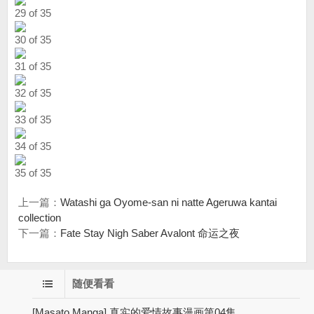
29 of 35
30 of 35
31 of 35
32 of 35
33 of 35
34 of 35
35 of 35
上一篇：
Watashi ga Oyome-san ni natte Ageruwa kantai
collection
下一篇：
Fate Stay Nigh Saber Avalont 命运之夜
随便看看
[Masato Manga] 真实的爱情故事漫画第04集