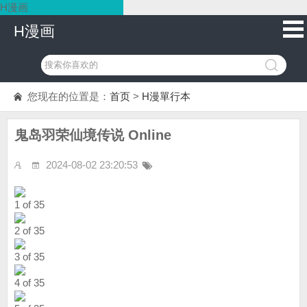
H漫画
H漫画
您现在的位置是：
首页
>
H漫單行本
鬼岛羽荣仙境传说 Online
2024-08-02 23:20:53
1 of 35
2 of 35
3 of 35
4 of 35