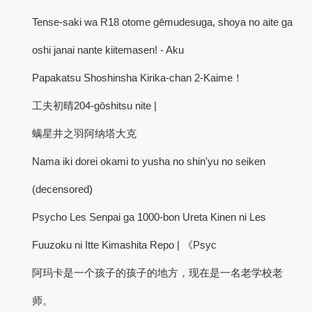
Tense-saki wa R18 otome gēmudesuga, shoya no aite ga
oshi janai nante kiitemasen! - Aku
Papakatsu Shoshinsha Kirika-chan 2-Kaime！
工夫初晴204-gōshitsu nite |
螨星井之羽阿纳塔大克
Nama iki dorei okami to yusha no shin'yu no seiken
(decensored)
Psycho Les Senpai ga 1000-bon Ureta Kinen ni Les
Fuuzoku ni Itte Kimashita Repo | 《Psyc
阿玛卡是一个孩子的孩子的地方，现在是一名老学校老
师。