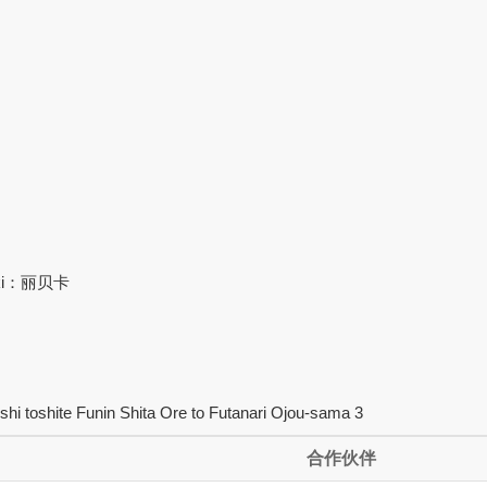
ugaki：丽贝卡
i toshite Funin Shita Ore to Futanari Ojou-sama 3
合作伙伴