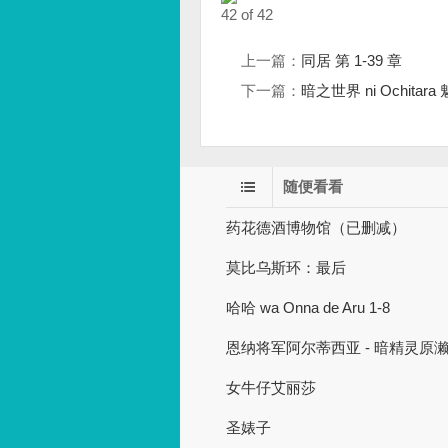
42 of 42
上一篇：
同居 第 1-39 章
下一篇：
暗之世界 ni Ochitara 
随便看看
药花德酒博物馆（已删减）
莫比乌斯环：最后
哈哈 wa Onna de Aru 1-8
恩纳将军阿尔蒂西亚 - 暗精灵原
女牛仔艾丽莎
圣婊子