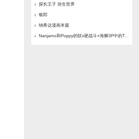
探长王子 弥生世界
银郎
纳希达漫画本篇
Nanjamo和Poppy的软x硬战斗+海狮3P中的Tsukumo-chan