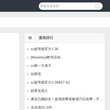
漫画排行
zz超等级官方1-36
[Mankitsu]教书活动
zz第一大弟子
拉斯塔
zz超等级官方1-36&57-62
奴隶女战士
袭击已婚妇女！超强按摩器敏感穴位按摩～不必要的持续穴道
全泳池31-105