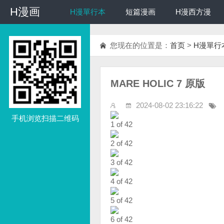
H漫画
H漫画
H漫單行本
短篇漫画
H漫西方漫
您现在的位置是：
首页
>
H漫單行
MARE HOLIC 7 原版
2024-08-02 23:16:22
手机浏览扫描二维码
1 of 42
2 of 42
3 of 42
4 of 42
5 of 42
6 of 42