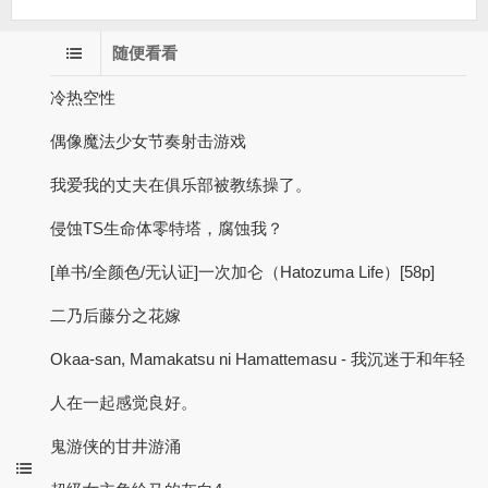
随便看看
冷热空性
偶像魔法少女节奏射击游戏
我爱我的丈夫在俱乐部被教练操了。
侵蚀TS生命体零特塔，腐蚀我？
[单书/全颜色/无认证]一次加仑（Hatozuma Life）[58p]
二乃后藤分之花嫁
Okaa-san, Mamakatsu ni Hamattemasu - 我沉迷于和年轻
人在一起感觉良好。
鬼游侠的甘井游涌