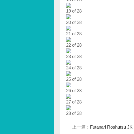
19 of 28
20 of 28
21 of 28
22 of 28
23 of 28
24 of 28
25 of 28
26 of 28
27 of 28
28 of 28
上一篇：
Futanari Roshutsu J