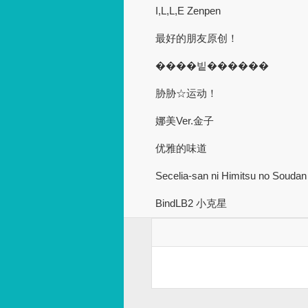
I,L,L,E Zenpen
最好的朋友原创！
����빝������
胁胁☆运动！
娜美Ver.金子
优雅的味道
Secelia-san ni Himitsu no Soudan
BindLB2 小克星