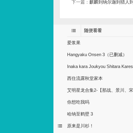
下一篇：
麒麟到纳尔迦到猎人到
随便看看
爱浆果
Hangyaku Onsen 3（已删减）
Inaka kara Joukyou Shitara Kare
西住流露秋堂家本
艾明星龙合集2-【那战、景川、
你想吃我吗
哈纳至鹤壁 3
原来是川杉！