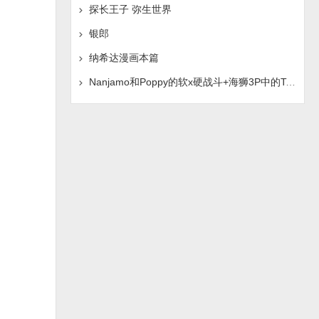
探长王子 弥生世界
银郎
纳希达漫画本篇
Nanjamo和Poppy的软x硬战斗+海狮3P中的Tsukumo-chan