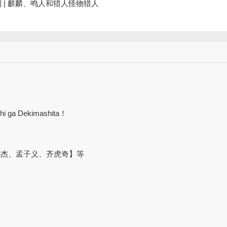
 | 麒麟、鸣人和猎人怪物猎人
shi ga Dekimashita！
宋杰、孟子义、齐虎奇】等