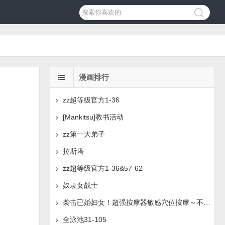
漫画排行
zz超等级官方1-36
[Mankitsu]教书活动
zz第一大弟子
拉斯塔
zz超等级官方1-36&57-62
奴隶女战士
袭击已婚妇女！超强按摩器敏感穴位按摩～不必要的持续穴道
全泳池31-105