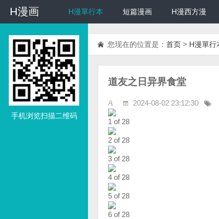
H漫画
H漫画
H漫單行本
短篇漫画
H漫西方漫
您现在的位置是：
首页
>
H漫單行
道友之日异界食堂
2024-08-02 23:12:30
手机浏览扫描二维码
1 of 28
2 of 28
3 of 28
4 of 28
5 of 28
6 of 28