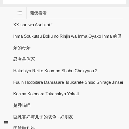
随便看看
XX-san wa Asobitai！
Inma Soukutsu Boku no Rinjin wa Inma Oyako Inma 的母
亲的母亲
忍者是你冢
Hakobiya Reiko Koumon Shabu Chokyyou 2
Fuuin Hodoitara Damasare Tsukarete Shibo Shirage Jinsei
Kon'na Kotonara Tokanakya Yokatt
楚乔喵喵
巨乳寡妇与儿子的战争 - 好朋友
因兰胜利路