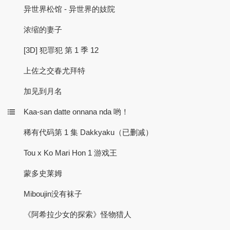
异世界松馆 - 异世界的妓院
浓缩的妻子
[3D] 犯罪犯 第 1 季 12
上佐之交春尤拜特
加见到月名
Kaa-san datte onnana nda 哟！
稀有代码第 1 集 Dakkyaku（已删减）
Tou x Ko Mari Hon 1 游戏王
蒙多史莱姆
Miboujin没有袜子
《阿希拉少女的探索》怪物猎人