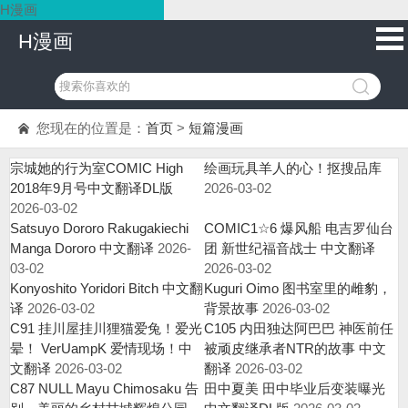
H漫画
H漫画
您现在的位置是：
首页
>
短篇漫画
宗城她的行为室COMIC High
绘画玩具羊人的心！抠搜品库
2018年9月号中文翻译DL版
2026-03-02
2026-03-02
Satsuyo Dororo Rakugakiechi
COMIC1☆6 爆风船 电吉罗仙台
Manga Dororo 中文翻译
2026-
团 新世纪福音战士 中文翻译
03-02
2026-03-02
Konyoshito Yoridori Bitch 中文翻
Kuguri Oimo 图书室里的雌豹，
译
2026-03-02
背景故事
2026-03-02
C91 挂川屋挂川狸猫爱兔！爱光
C105 内田独达阿巴巴 神医前任
晕！ VerUampK 爱情现场！中
被顽皮继承者NTR的故事 中文
文翻译
2026-03-02
翻译
2026-03-02
C87 NULL Mayu Chimosaku 告
田中夏美 田中毕业后变装曝光