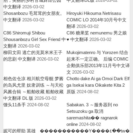
别，美丽的乡村甘城辉煌公园
中文翻译DL版
2026-03-02
中文翻译
2026-03-02
Shosanbozu 毛茸茸的女朋友。
Hiroyuki Hikouma Netrisasu
中文翻译
2026-03-02
COMIC LO 2014年10月号中文
翻译
2026-03-02
C86 Shiromuji Shibou
C86 糖果桨 nemunemu 男之娘
Shousanbozu Girl Sex Friend 中
♥ 中文翻译
2026-03-02
文翻译
2026-03-02
柳田文田 逃亡的克莫米米王子
Mukojimatenro 与 Yorozen 结合
的悲剧 中文翻译
2026-03-02
起来不一定正确。 后编 COMIC
企鹅俱乐部2013年11月号中文译
文
2026-03-02
相色佐仓凉 相川航空母舰 梦酱
Chotto dake Ai ga Omoi Dark Elf
的岛风尤里 奴隶训练 ～与天松
ga Isekai kara Oikakete Kita 2
风酱合辑 ～船舶收藏 船舶收藏
原版
2024-08-02
中文翻译 DL 版
2026-03-02
馒头11杀手
2024-08-02
Sabakan. 3 ～服务器到 no
Setsuzoku ga 取消
saremashita�� ragnarok
online
2024-08-02
妮可的帮助 英雄
�����������Y����٤��tw�